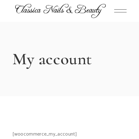
Skip
to
the
content
My account
[woocommerce_my_account]