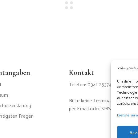
chtangaben
Kontakt
Um dir ein o
t
Telefon: 0341-2537447
Geräteinfor
Technologien
ssum
auf dieser W
Bitte keine Terminanfragen
zurückziehs
chutzerklärung
per Email oder SMS
htigsten Fragen
Dienste ver
Akz