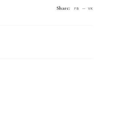
Share:
FB
VK