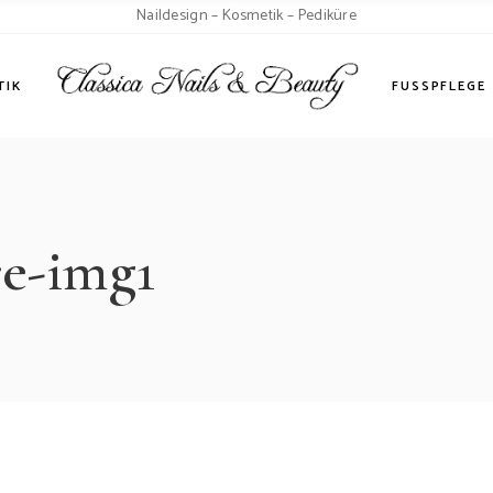
Naildesign – Kosmetik – Pediküre
andlungen
TIK
FUSSPFLEGE
lungen
re-img1