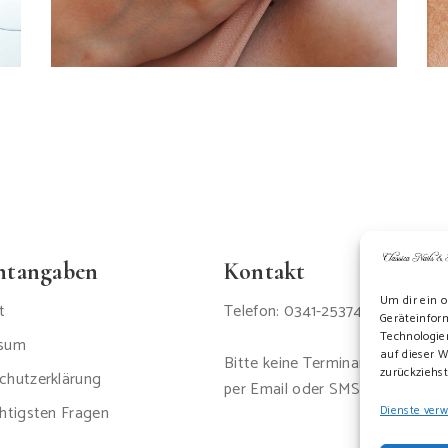
chtangaben
Kontakt
Um dir ein o
t
Telefon: 0341-2537447
Geräteinfor
Technologien
ssum
auf dieser W
Bitte keine Terminanfragen
zurückziehs
chutzerklärung
per Email oder SMS
htigsten Fragen
Dienste ver