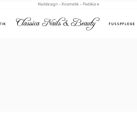
Naildesign – Kosmetik – Pediküre
andlungen
TIK
FUSSPFLEGE
lungen